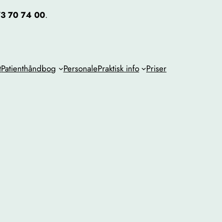
3 70 74 00
.
t
Patienthåndbog
Personale
Praktisk info
Priser