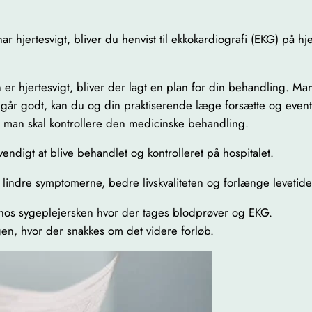
r hjertesvigt, bliver du henvist til ekkokardiografi (EKG) på hj
er hjertesvigt, bliver der lagt en plan for din behandling. M
går godt, kan du og din praktiserende læge forsætte og eventue
 man skal kontrollere den medicinske behandling.
dvendigt at blive behandlet og kontrolleret på hospitalet.
 lindre symptomerne, bedre livskvaliteten og forlænge levetide
re hos sygeplejersken hvor der tages blodprøver og EKG.
en, hvor der snakkes om det videre forløb.