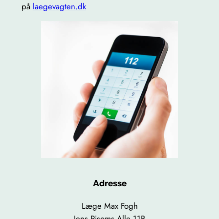
på
laegevagten.dk
Adresse
Læge Max Fogh
Jens Risoms Alle 11B